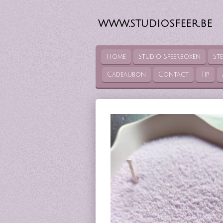
Ga
direct
WWW.STUDIOSFEER.BE
naar
de
hoofdinhoud
Home
Studio Sfeerboxen
St
Cadeaubon
Contact
Tip