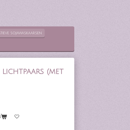
tieve sojawaskaarsen
lichtpaars (met
n