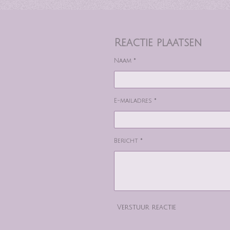
Reactie plaatsen
Naam *
E-mailadres *
Bericht *
Verstuur reactie