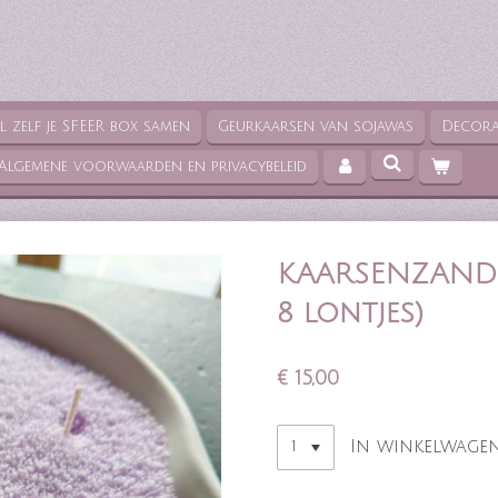
el zelf je SFEER box samen
Geurkaarsen van sojawas
Decora
Algemene voorwaarden en privacybeleid
KAARSENZAND 
8 lontjes)
€ 15,00
In winkelwage