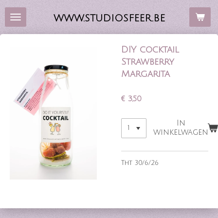
Ga
WWW.STUDIOSFEER.BE
direct
naar
de
DIY cocktail
hoofdinhoud
Strawberry
Margarita
€ 3,50
In
winkelwagen
Tht 30/6/26