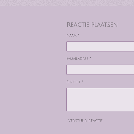
Reactie plaatsen
Naam *
E-mailadres *
Bericht *
Verstuur reactie