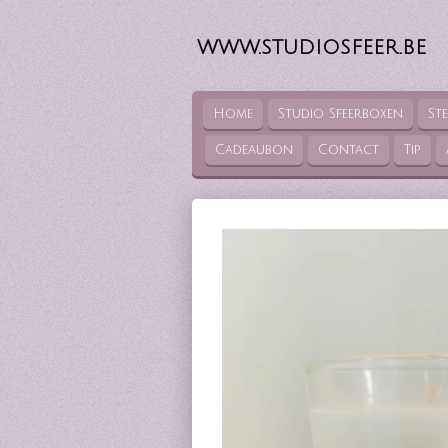
Ga
direct
WWW.STUDIOSFEER.BE
naar
de
hoofdinhoud
Home
Studio Sfeerboxen
St
Cadeaubon
Contact
Tip