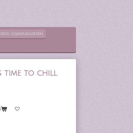
tieve sojawaskaarsen
s time to chill
n