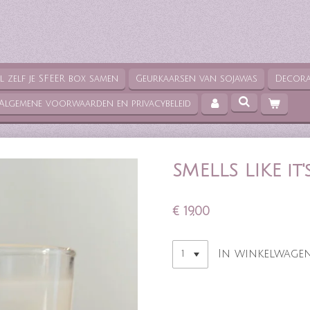
el zelf je SFEER box samen
Geurkaarsen van sojawas
Decora
Algemene voorwaarden en privacybeleid
SMELLS LIKE it'
€ 19,00
In winkelwage