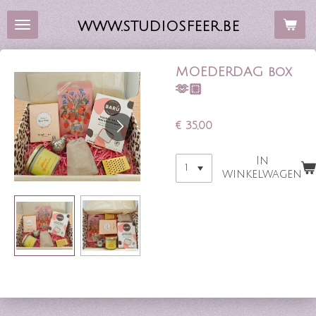
Ga
WWW.STUDIOSFEER.BE
direct
naar
de
MOEDERDAG box
hoofdinhoud
🫶🏼
€ 35,00
In
winkelwagen