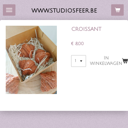
Ga
WWW.STUDIOSFEER.BE
direct
naar
de
CROISSANT
hoofdinhoud
€ 8,00
In
winkelwagen