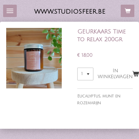
Ga
WWW.STUDIOSFEER.BE
direct
naar
de
GEURKAARS Time
hoofdinhoud
to relax 200gr
€ 18,00
In
winkelwagen
Eucalyptus, munt en
rozemarijn