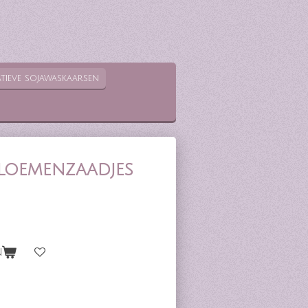
tieve sojawaskaarsen
bloemenzaadjes
n