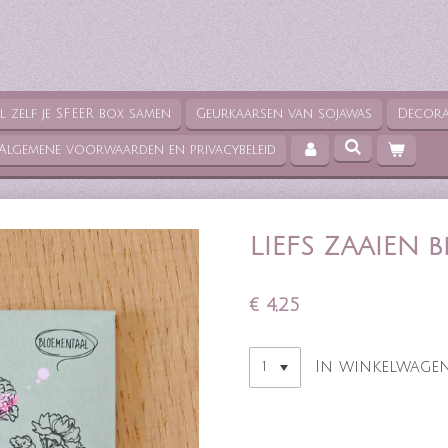
el zelf je SFEER box samen
Geurkaarsen van sojawas
Decora
Algemene voorwaarden en privacybeleid
LIEFS ZAAIEN 
€ 4,25
In winkelwage