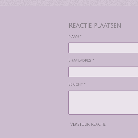
Reactie plaatsen
Naam *
E-mailadres *
Bericht *
Verstuur reactie